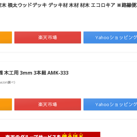
幕板 笠木 根太ウッドデッキ デッキ材 木材 材木 エコロキア ※路線
楽天市場
Yahooショッピン
 木工用 3mm 3本組 AMK-333
Amazon調べ）
楽天市場
Yahooショッピン