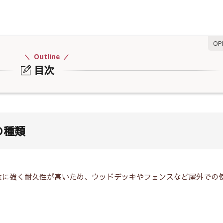
Outline
目次
類
？
の種類
役立ち情報
食に強く耐久性が高いため、ウッドデッキやフェンスなど屋外での