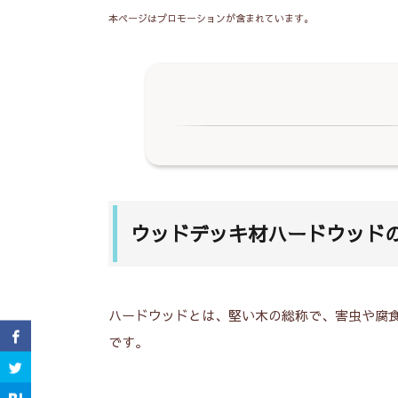
本ページはプロモーションが含まれています。
1.
ウッドデッキ材ハードウッドの種
2.
種類ごとの特徴
3.
加工が簡単で耐用年数が高いのは
ウッドデッキ材ハードウッド
作ろう
ハードウッドとは、堅い木の総称で、害虫や腐
です。