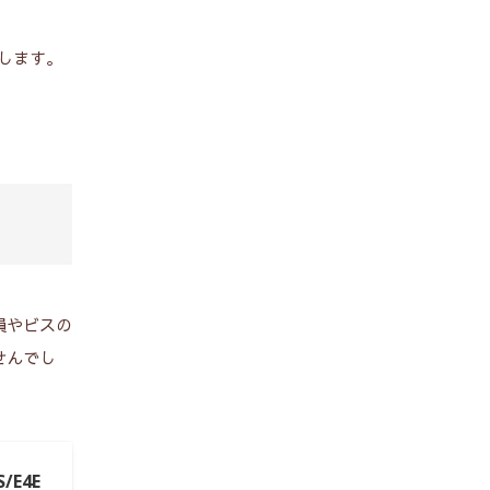
します。
損やビスの
せんでし
/E4E