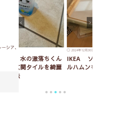
レーシア、
2024年12月30日
ちくん
IKEA ソファー ソーデ
2024年12月22日
を綺麗
ルハムンを組み立てる
大人気！！ 
ー ソーデ
ラで運ぶ