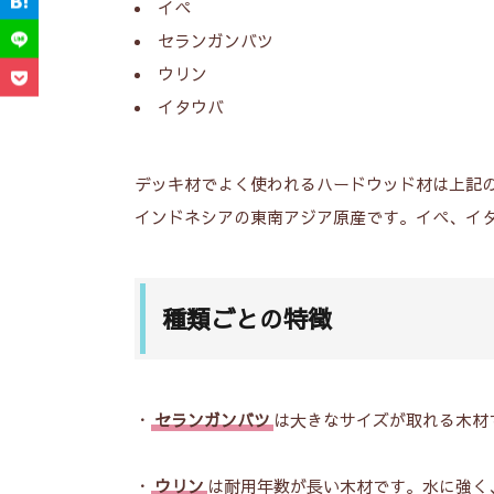
イペ
2024年11月24日
セランガンバツ
レザークラフトでラウンド
ウリン
ファスナー財布を作ってみ
イタウバ
た
デッキ材でよく使われるハードウッド材は上記
インドネシアの東南アジア原産です。イペ、イ
2
I
り
種類ごとの特徴
・
セランガンバツ
は大きなサイズが取れる木材
・
ウリン
は耐用年数が長い木材です。水に強く