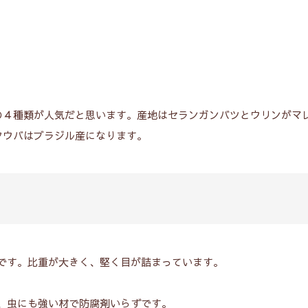
の４種類が人気だと思います。産地はセランガンバツとウリンがマ
2025年1月18日
タウバはブラジル産になります。
簡単！！ 水の激落
025年1月31日
を使って玄関タイル
KEA ソーデルハムンの滑
にする方法
防止に最適なアイテム
です。比重が大きく、堅く目が詰まっています。
、虫にも強い材で防腐剤いらずです。