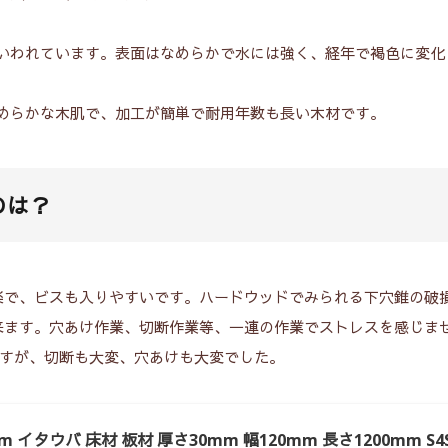
いわれています。表面はなめらかで水には強く、経年で褐色に変化
めらかな木肌で、加工が簡単で耐用年数も長い木材です。
のは？
楽で、ビスも入りやすいです。ハードウッドでみられる下穴錐の破
来ます。穴あけ作業、切断作業等、一連の作業でストレスを感じま
ますが、切断も大変、穴あけも大変でした。
 イタウバ 床材 板材 厚さ30mm 幅120mm 長さ1200mm S4S