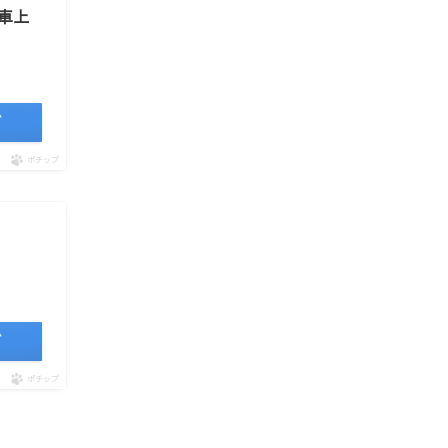
便車上
グ
ポチップ
グ
ポチップ